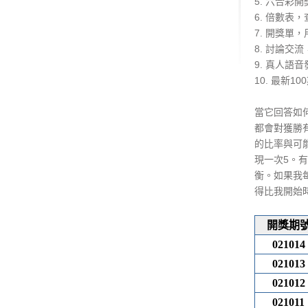
5.
六合彩開
6. 倍數表
7. 開獎單
8. 討論交
9. 真人語
10. 最新
當它回答如
都會對獲勝
的比率與可
現一次5。
衡。如果我
得比我開始
開獎期
021014
021013
021012
021011