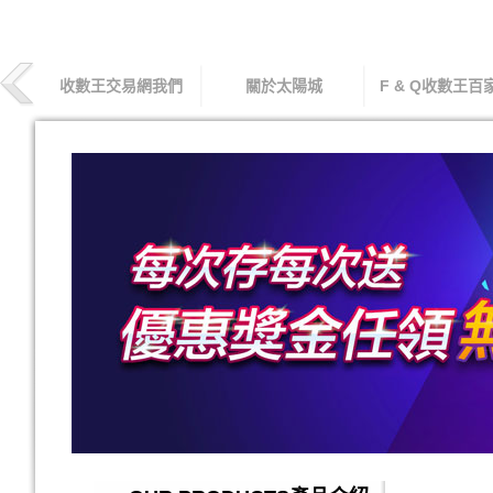
收數王交易網我們
關於太陽城
F & Q收數王百