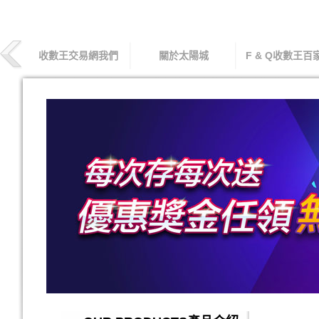
收數王交易網我們
關於太陽城
F & Q收數王百