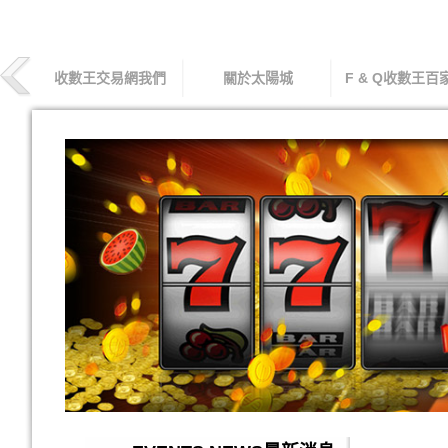
收數王交易網我們
關於太陽城
F & Q收數王百