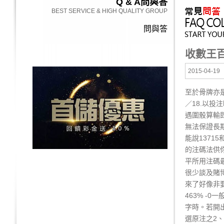
Q & A
問與答
BEST SERVICE & HIGH QUALITY GROUP
問與答
收數王
2015-04-19
至於骨牌亦是
／18.以投
遇圍骰算輸即
無法保證長
能說1371
的注碼法供你
平所用注碼
很少談及賭
來了好像非
463% -
字時。若開出
選原注之2、